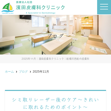
t
o
g
g
l
e
n
a
ブログ
v
i
g
a
t
i
o
2025年11月｜濱田皮膚科クリニック｜船橋市西船の皮膚科
n
ホーム
ブログ
2025年11月
シミ取りレーザー後のケア～きれい
に取れるためのポイント～