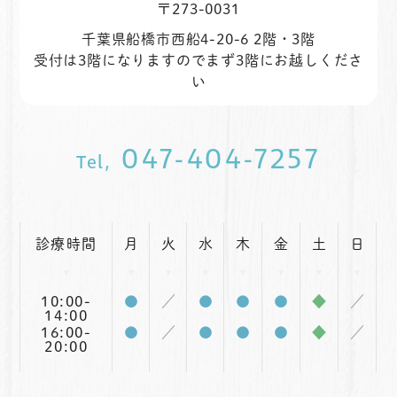
〒273-0031
千葉県船橋市西船4-20-6 2階・3階
受付は3階になりますのでまず3階にお越しくださ
い
047-404-7257
Tel,
診療時間
月
火
水
木
金
土
日
10:00-
●
／
●
●
●
◆
／
14:00
16:00-
●
／
●
●
●
◆
／
20:00