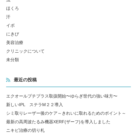
ほくろ
汗
イボ
にきび
美容治療
クリニックについて
未分類
最近の投稿
エクオールプチプラス取扱開始〜ゆらぎ世代の強い味方〜
新しいIPL ステラM２２導入
シミ取りレーザー後のケア～きれいに取れるためのポイント～
最新の高周波たるみ機器XERF(ザーフ)を導入しました
ニキビ治療の切り札