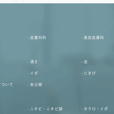
皮膚外科
美容皮膚科
酒さ
虫
イボ
にきび
について
未分類
す
ニキビ・ニキビ跡
ホクロ・イボ