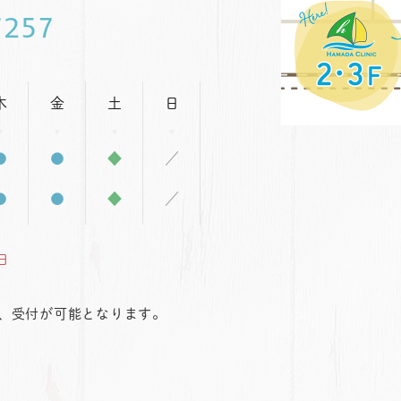
7257
木
金
土
日
●
●
◆
／
●
●
◆
／
日
し、受付が可能となります。