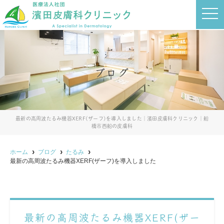
t
o
g
g
l
e
n
a
ブログ
v
i
g
a
t
i
o
最新の高周波たるみ機器XERF(ザーフ)を導入しました｜濱田皮膚科クリニック｜船
n
橋市西船の皮膚科
ホーム
ブログ
たるみ
最新の高周波たるみ機器XERF(ザーフ)を導入しました
最新の高周波たるみ機器XERF(ザー