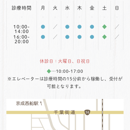
診療時間
月
火
水
木
金
土
日
10:00-
●
／
●
●
●
◆
／
14:00
16:00-
●
／
●
●
●
◆
／
20:00
休診日：火曜日、日祝日
◆
…10:00-17:00
※エレベーターは診療時間の15分前から稼働し、受付が
可能となります。