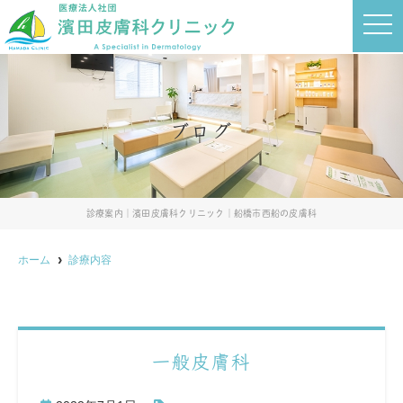
t
o
g
g
l
e
n
a
ブログ
v
i
g
a
t
i
o
診療案内｜濱田皮膚科クリニック｜船橋市西船の皮膚科
n
ホーム
診療内容
一般皮膚科